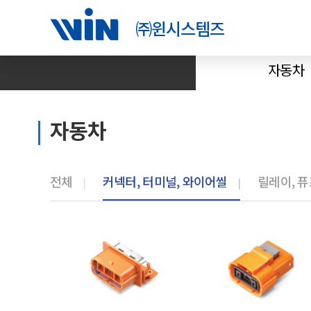
㈜윈시스템즈
자동차
자동차
전체
커넥터, 터미널, 와이어씰
릴레이, 